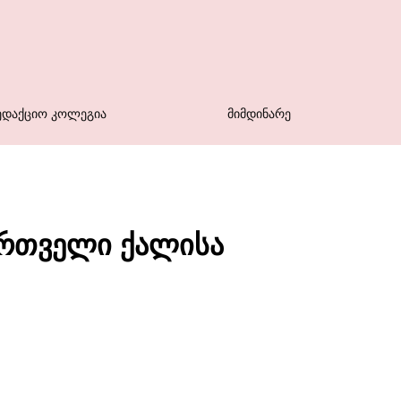
ᲔᲓᲐᲥᲪᲘᲝ ᲙᲝᲚᲔᲒᲘᲐ
ᲛᲘᲛᲓᲘᲜᲐᲠᲔ
 ქართველი ქალისა