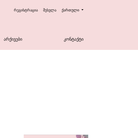
Change the language. The current languag
რეგისტრაცია
შესვლა
ქართული
ᲐᲠᲥᲘᲕᲔᲑᲘ
ᲙᲝᲜᲢᲐᲥᲢᲘ